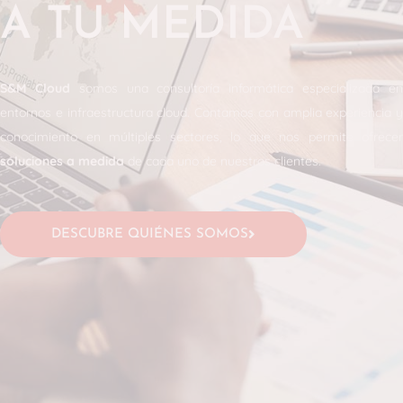
A TU MEDIDA
S&M Cloud
somos una consultoría informática especializada e
entornos e infraestructura cloud. Contamos con amplia experiencia y
conocimiento en múltiples sectores, lo que nos permite ofrecer
soluciones a medida
de cada uno de nuestros clientes.
DESCUBRE QUIÉNES SOMOS