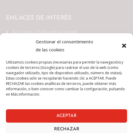
ENLACES DE INTERÉS
Aviso legal y Política de privacidad
Gestionar el consentimiento
Términos y condiciones
de las cookies
Política de cookies
Utilizamos cookies propias (necesarias para permitir la navegación) y
CONTACTO
cookies de terceros (Google) para rastrear el uso de la web (como
navegador utilizado, tipo de dispositivo utilizado, número de visitas).
Estas cookies solo se recopilarán haciendo clic a ACEPTAR. Puede
Plaza Sagrado Corazón 5
RECHAZAR las cookies analíticas de terceros, puede obtener más
7ª Planta, Dpto. 3
información, o bien conocer como cambiar la configuración, pulsando
en Más información.
48011 - Bilbao
(+34) 944 050 585
ACEPTAR
hola@smcloud.es
RECHAZAR
S&M Cloud en LinkedIn