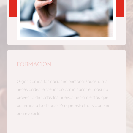
Buscamos las mejores soluciones adaptadas a cada
una de las necesidades de todos los usuarios de tu
empresa.
FORMACIÓN
Organizamos formaciones personalizadas a tus
necesidades, enseñando como sacar el máximo
provecho de todas las nuevas herramientas que
ponemos a tu disposición que esta transición sea
una evolución.