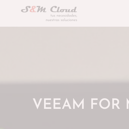
Ir
al
contenido
VEEAM FOR 