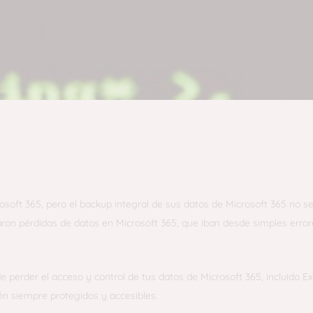
ntegral que te permite hacer copias de seguridad y restaurar tus d
t Teams, para que tus datos estén siempre protegidos y accesibles.
osoft 365, pero el backup integral de sus datos de
Microsoft
365 no se
aron pérdidas de datos en
Microsoft
365, que iban desde simples erro
e perder el acceso y control de tus datos de
Microsoft
365, incluido E
én siempre protegidos y accesibles.