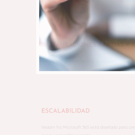
for Business y Teams con el RPO más bajo del s
RESTAURACIONES RÁPIDAS Y 
Veeam nos permite realizar búsquedas minucios
individuales desde la copia protegida.
ESCALABILIDAD
Veaam fro Microsoft 365 está diseñado para cre