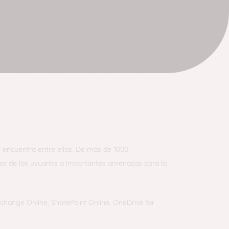
atos de Microsoft 365, incluidos Exchange Online,
 encuentra entre ellos. De más de 1000
res de los usuarios a importantes amenazas para la
xchange Online, SharePoint Online, OneDrive for