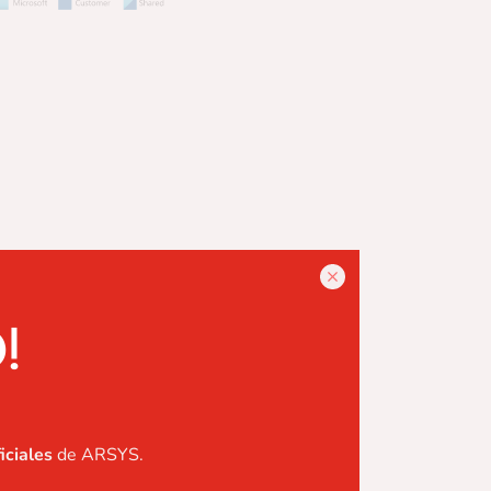
!
ALMACENAMIENTO DE LOS
L O EN LA NUBE
iciales
de ARSYS.
emises, en el marketplace de Azure y guardar