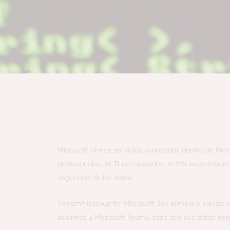
Veeam Backup for Microsoft 365 es una solución i
SharePoint Online, OneDrive for Business y Microsof
Microsoft ofrece servicios avanzados dentro de Micr
profesionales de TI encuestados, el 81% experiment
seguridad de los datos.
Veeam® Backup for Microsoft 365 elimina el riesgo d
business y Microsoft Teams, para que sus datos est