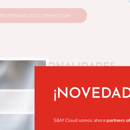
 RESPONSABILIDAD COMPARTIDA
FUNCIONALIDADES
¡NOVEDAD
DESPLIEGUE Y 
CROSOFT 365
DATOS EN LOCA
S&M Cloud somos ahora
partners of
arePoint Online, OneDrive
Podemos implementar on pr